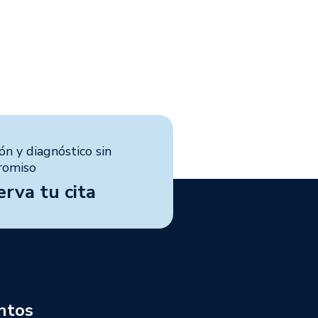
ón y diagnóstico sin
romiso
erva tu cita
ntos