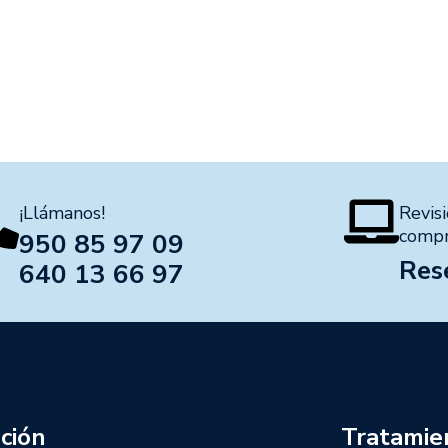
¡Llámanos!
Revisi
comp
950 85 97 09
Res
640 13 66 97
ción
Tratamie