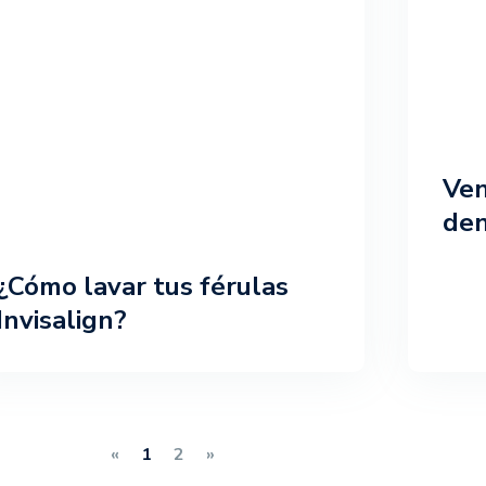
Ven
den
¿Cómo lavar tus férulas
Invisalign?
«
1
2
»